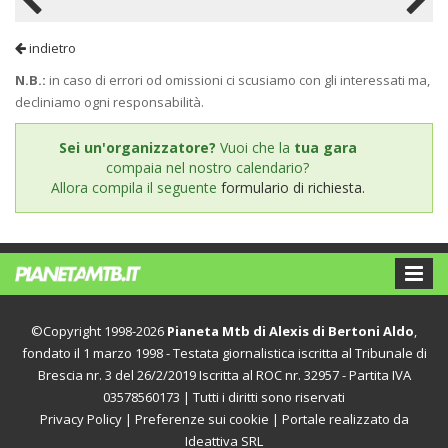
indietro
N.B.:
in caso di errori od omissioni ci scusiamo con gli interessati ma,
decliniamo ogni responsabilità.
Sei un'organizzatore?
Vuoi che la
tua gara
compaia nel nostro calendario?
Allora compila il seguente
formulario di richiesta.
©Copyright 1998-2026
Pianeta Mtb di Alexis di Bertoni Aldo
,
fondato il 1 marzo 1998 - Testata giornalistica iscritta al Tribunale di
Brescia nr. 3 del 26/2/2019 Iscritta al ROC nr. 32957 - Partita IVA
03578560173 | Tutti i diritti sono riservati
Privacy Policy
|
Preferenze sui cookie
| Portale realizzato da
Ideattiva SRL