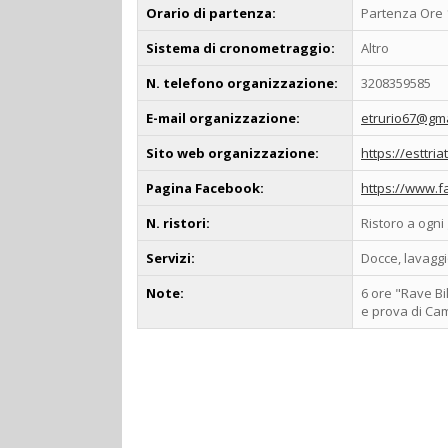
Orario di partenza:
Partenza Ore 
Sistema di cronometraggio:
Altro
N. telefono organizzazione:
3208359585
E-mail organizzazione:
etrurio67@gma
Sito web organizzazione:
https://esttri
Pagina Facebook:
https://www.f
N. ristori:
Ristoro a ogni 
Servizi:
Docce, lavaggi
Note:
6 ore "Rave Bi
e prova di Ca