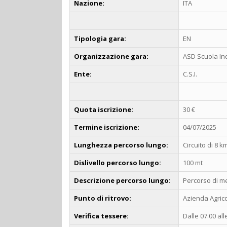
Nazione:
ITA
Tipologia gara:
EN
Organizzazione gara:
ASD Scuola In
Ente:
C.S.I.
Quota iscrizione:
30 €
Termine iscrizione:
04/07/2025
Lunghezza percorso lungo:
Circuito di 8 k
Dislivello percorso lungo:
100 mt
Descrizione percorso lungo:
Percorso di me
Punto di ritrovo:
Azienda Agrico
Verifica tessere:
Dalle 07.00 all