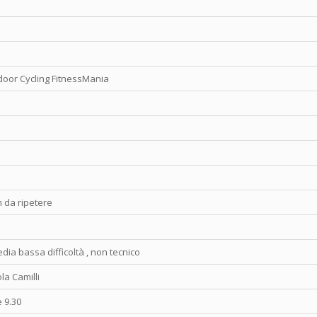
door Cycling FitnessMania
m da ripetere
dia bassa difficoltà , non tecnico
la Camilli
e 9.30