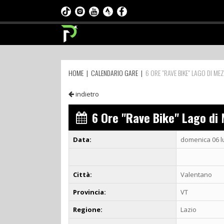
HOME
|
CALENDARIO GARE
|
6 ORE "RAVE BIKE" LAGO DI M
indietro
6 Ore "Rave Bike" Lago di
Data:
domenica 06 l
Città:
Valentano
Provincia:
VT
Regione:
Lazio