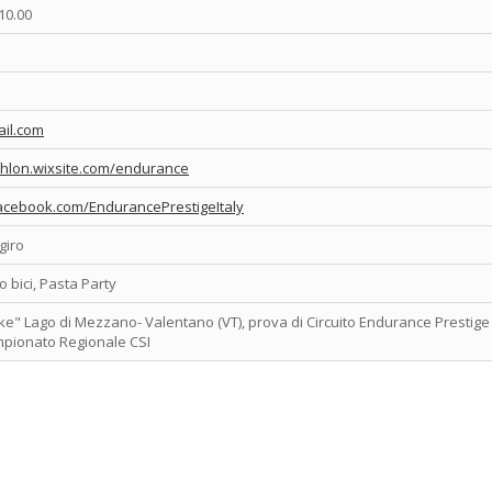
10.00
il.com
athlon.wixsite.com/endurance
acebook.com/EndurancePrestigeItaly
giro
o bici, Pasta Party
ke" Lago di Mezzano- Valentano (VT), prova di Circuito Endurance Prestige 
mpionato Regionale CSI