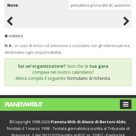
Note:
penultima prova del 4C autunno
indietro
N.B.:
in caso di errori od omissioni ci scusiamo con gli interessati ma,
decliniamo ogni responsabilità.
Sei un'organizzatore?
Vuoi che la
tua gara
compaia nel nostro calendario?
Allora compila il seguente
formulario di richiesta.
©Copyright 1998-2026
Pianeta Mtb di Alexis di Bertoni Aldo
,
fondato il 1 marzo 1998 - Testata giornalistica iscritta al Tribunale di
Brescia nr. 3 del 26/2/2019 Iscritta al ROC nr. 32957 - Partita IVA