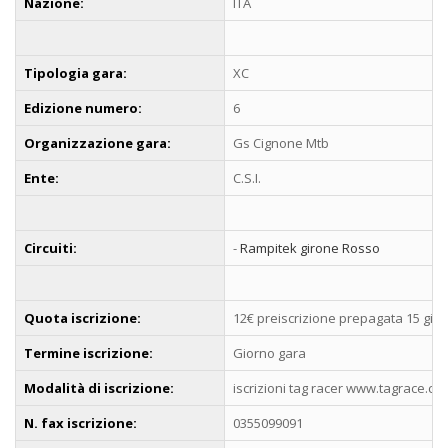
Nazione:
ITA
Tipologia gara:
XC
Edizione numero:
6
Organizzazione gara:
Gs Cignone Mtb
Ente:
C.S.I.
Circuiti:
-
Rampitek girone Rosso
Quota iscrizione:
12€ preiscrizione prepagata 15 gio
Termine iscrizione:
Giorno gara
Modalità di iscrizione:
iscrizioni tag racer www.tagrace.co
N. fax iscrizione:
0355099091