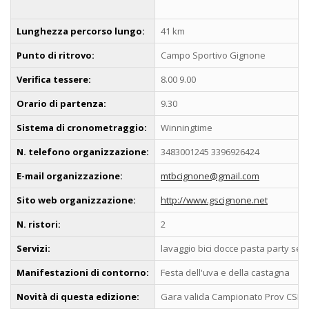
Lunghezza percorso lungo:
41 km
Punto di ritrovo:
Campo Sportivo Gignone
Verifica tessere:
8.00 9.00
Orario di partenza:
9.30
Sistema di cronometraggio:
Winningtime
N. telefono organizzazione:
3483001245 3396926424
E-mail organizzazione:
mtbcignone@gmail.com
Sito web organizzazione:
http://www.gscignone.net
N. ristori:
2
Servizi:
lavaggio bici docce pasta party ser
Manifestazioni di contorno:
Festa dell'uva e della castagna
Novità di questa edizione:
Gara valida Campionato Prov CSI 