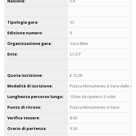
Nazione:
ITA
Tipologia gara:
XC
Edizione numero:
9
Organizzazione gara:
Varsi Bike
Ente:
U.I.S.P
Quota iscrizione:
€ 12,00
Modalità di iscrizione:
Piazza Monumento a Varsi dalle ore 
Lunghezza percorso lungo:
10 km da ripetersi 3 volte
Punto di ritrovo:
Piazza Monumento a Varsi
Verifica tessere:
8.00
Orario di partenza:
9.30