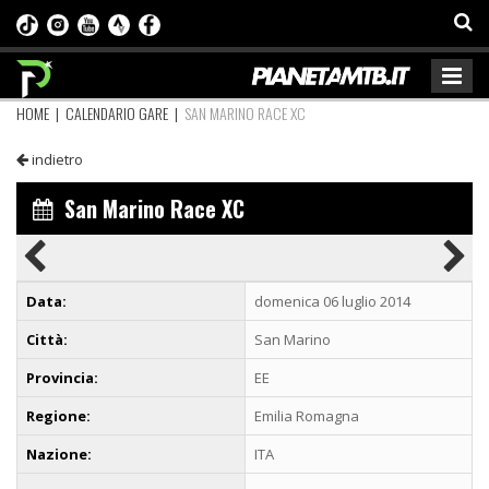
HOME
|
CALENDARIO GARE
|
SAN MARINO RACE XC
indietro
San Marino Race XC
Data:
domenica 06 luglio 2014
Città:
San Marino
Provincia:
EE
Regione:
Emilia Romagna
Nazione:
ITA