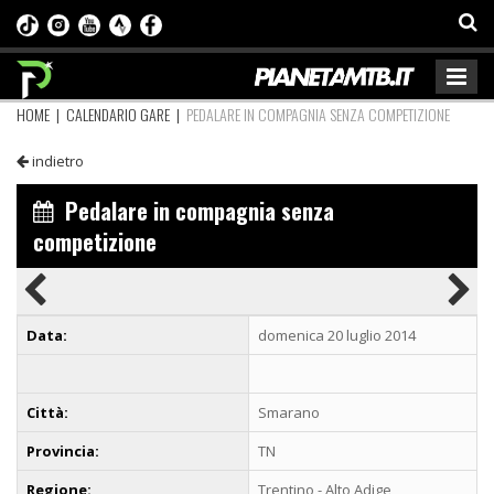
HOME
|
CALENDARIO GARE
|
PEDALARE IN COMPAGNIA SENZA COMPETIZIONE
indietro
Pedalare in compagnia senza
competizione
Data:
domenica 20 luglio 2014
Città:
Smarano
Provincia:
TN
Regione:
Trentino - Alto Adige