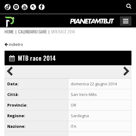
HOME
|
CALENDARIO GARE
|
MTB RACE 2014
indietro
MTB race 2014
Data:
domenica 22 giugno 2014
Città:
San Vero Milis
Provincia:
OR
Regione:
Sardegna
Nazione:
ITA