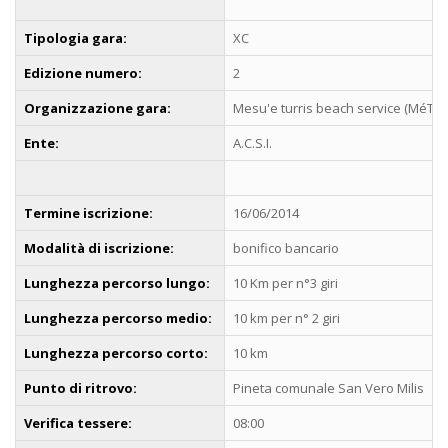
Tipologia gara:
XC
Edizione numero:
2
Organizzazione gara:
Mesu'e turris beach service (MéTcl
Ente:
A.C.S.I.
Termine iscrizione:
16/06/2014
Modalità di iscrizione:
bonifico bancario
Lunghezza percorso lungo:
10 Km per n°3 giri
Lunghezza percorso medio:
10 km per n° 2 giri
Lunghezza percorso corto:
10 km
Punto di ritrovo:
Pineta comunale San Vero Milis
Verifica tessere:
08:00