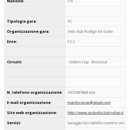
Nazione:
ITA
Tipologia gara:
XC
Organizzazione gara:
Velo club Rodigo-AS Goito
Ente:
F.C.I.
Circuiti:
- Deltos Cup - Biciscout
N. telefono organizzazione:
3472487868 elia
E-mail organizzazione:
mantovacup@gmail.com
Sito web organizzazione:
http://www.asdveloclubrodigo.it
Servizi:
lavaggio bici-tabella numero con ch