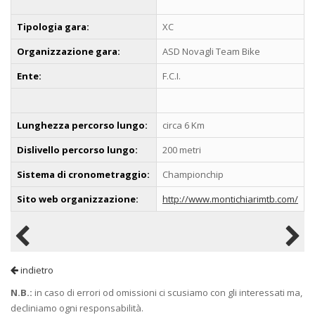
Tipologia gara:
XC
Organizzazione gara:
ASD Novagli Team Bike
Ente:
F.C.I.
Lunghezza percorso lungo:
circa 6 Km
Dislivello percorso lungo:
200 metri
Sistema di cronometraggio:
Championchip
Sito web organizzazione:
http://www.montichiarimtb.com/
indietro
N.B.:
in caso di errori od omissioni ci scusiamo con gli interessati ma,
decliniamo ogni responsabilità.