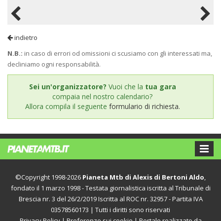
indietro
N.B.:
in caso di errori od omissioni ci scusiamo con gli interessati ma,
decliniamo ogni responsabilità.
Sei un'organizzatore?
Vuoi che la
tua gara
compaia nel nostro calendario?
Allora compila il seguente
formulario di richiesta.
©Copyright 1998-2026
Pianeta Mtb di Alexis di Bertoni Aldo
,
fondato il 1 marzo 1998 - Testata giornalistica iscritta al Tribunale di
Brescia nr. 3 del 26/2/2019 Iscritta al ROC nr. 32957 - Partita IVA
03578560173 | Tutti i diritti sono riservati
Privacy Policy
|
Preferenze sui cookie
| Portale realizzato da