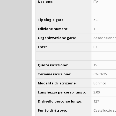
Nazione:
ITA
Tipologia gara:
XC
Edizione numero:
1
Organizzazione gara:
Associazione 
Ente:
F.C.I.
Quota iscrizione:
15
Termine iscrizione:
02/03/25
Modalità di iscrizione:
Bonifico
Lunghezza percorso lungo:
3.00
Dislivello percorso lungo:
127
Punto di ritrovo:
Castelluccio s