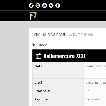
HOME
|
CALENDARIO GARE
|
VALLEMERCURE XCO
indietro
Vallemercure XCO
Data:
domenica 03 a
Città:
Castelluccio S
Provincia:
PZ
Regione:
Basilicata