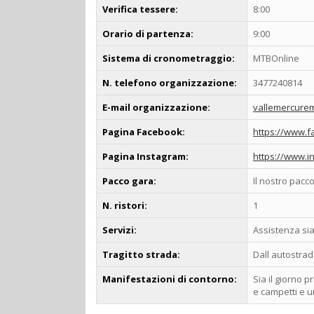
Verifica tessere:
8:00
Orario di partenza:
9:00
Sistema di cronometraggio:
MTBOnline
N. telefono organizzazione:
3477240814
E-mail organizzazione:
vallemercure
Pagina Facebook:
https://www.
Pagina Instagram:
https://www.i
Pacco gara:
Il nostro pacco
N. ristori:
1
Servizi:
Assistenza sia
Tragitto strada:
Dall autostrad
Manifestazioni di contorno:
Sia il giorno 
e campetti e u