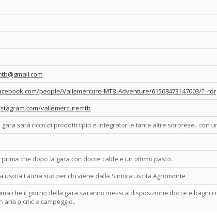
mtb@gmail.com
facebook.com/people/Vallemercure-MTB-Adventure/61568473147003/?_rdr
nstagram.com/vallemercuremtb
 gara sarà ricco di prodotti tipici e integratori e tante altre sorprese.. con
 prima che dopo la gara con docce calde e un ottimo pasto..
a uscita Lauria sud per chi viene dalla Sinnica uscita Agromonte
prima che il giorno della gara saranno messi a disposizione docce e bagni co
n aria picnic e campeggio..