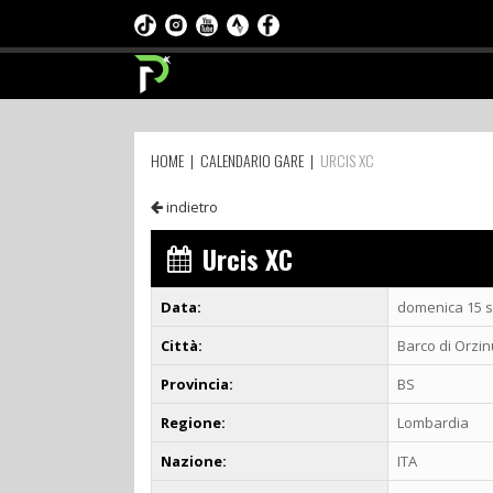
HOME
|
CALENDARIO GARE
|
URCIS XC
indietro
Urcis XC
Data:
domenica 15 s
Città:
Barco di Orzin
Provincia:
BS
Regione:
Lombardia
Nazione:
ITA