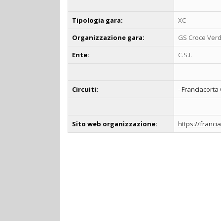
Tipologia gara:
XC
Organizzazione gara:
GS Croce Verd
Ente:
C.S.I.
Circuiti:
-
Franciacorta
Sito web organizzazione:
https://francia