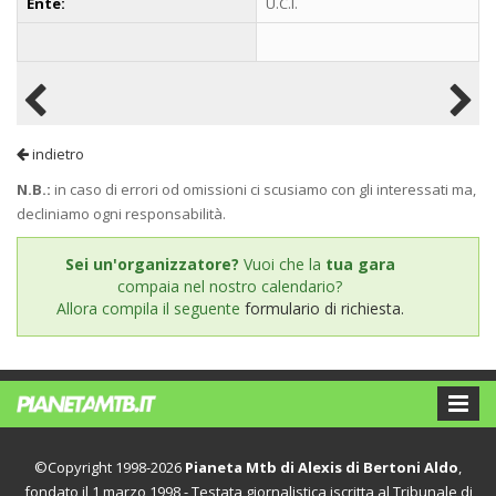
Ente:
U.C.I.
indietro
N.B.:
in caso di errori od omissioni ci scusiamo con gli interessati ma,
decliniamo ogni responsabilità.
Sei un'organizzatore?
Vuoi che la
tua gara
compaia nel nostro calendario?
Allora compila il seguente
formulario di richiesta.
©Copyright 1998-2026
Pianeta Mtb di Alexis di Bertoni Aldo
,
fondato il 1 marzo 1998 - Testata giornalistica iscritta al Tribunale di