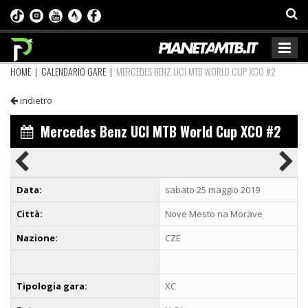
HOME
|
CALENDARIO GARE
|
MERCEDES BENZ UCI MTB WORLD CUP XCO #2
indietro
Mercedes Benz UCI MTB World Cup XCO #2
Data:
sabato 25 maggio 2019
Città:
Nove Mesto na Morave
Nazione:
CZE
Tipologia gara:
XC