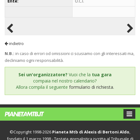
Ente:
U.C.I.
indietro
N.B.:
in caso di errori od omissioni ci scusiamo con gli interessati ma,
decliniamo ogni responsabilità.
Sei un'organizzatore?
Vuoi che la
tua gara
compaia nel nostro calendario?
Allora compila il seguente
formulario di richiesta.
©Copyright 1998-2026
Pianeta Mtb di Alexis di Bertoni Aldo
,
fondato il 1 marzo 1998 - Testata giornalistica iscritta al Tribunale di