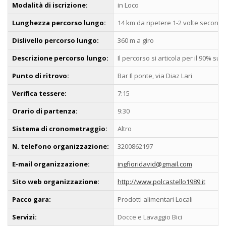
Modalità di iscrizione:
in Loco
Lunghezza percorso lungo:
14 km da ripetere 1-2 volte secondo
Dislivello percorso lungo:
360 m a giro
Descrizione percorso lungo:
Il percorso si articola per il 90% su
Punto di ritrovo:
Bar Il ponte, via Diaz Lari
Verifica tessere:
7:15
Orario di partenza:
9:30
Sistema di cronometraggio:
Altro
N. telefono organizzazione:
3200862197
E-mail organizzazione:
ingfioridavid@gmail.com
Sito web organizzazione:
http://www.polcastello1989.it
Pacco gara:
Prodotti alimentari Locali
Servizi:
Docce e Lavaggio Bici