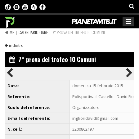
HOME
|
CALENDARIO GARE
|
7° PROVA DEL TROFEO 10 COMUNI
indietro
7° prova del trofeo 10 Comuni
Data:
domenica 15 febbraio 2015
Referente:
Polisportiva il Castello - David Fiori
Ruolo del referente:
Organizzatore
E-mail del referente:
ingfioridavid@gmail.com
N. cell.:
3200862197