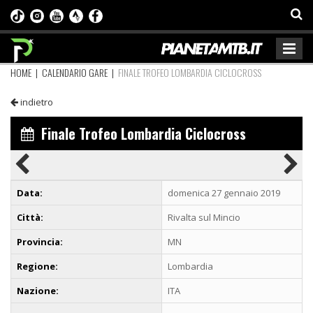
HOME
|
CALENDARIO GARE
|
FINALE TROFEO LOMBARDIA CICLOCROSS
indietro
Finale Trofeo Lombardia Ciclocross
Data:
domenica 27 gennaio 2019
Città:
Rivalta sul Mincio
Provincia:
MN
Regione:
Lombardia
Nazione:
ITA