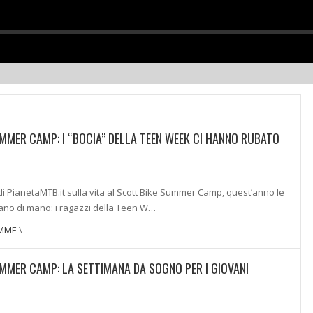
MMER CAMP: I “BOCIA” DELLA TEEN WEEK CI HANNO RUBATO
di PianetaMTB.it sulla vita al Scott Bike Summer Camp, quest’anno le
no di mano: i ragazzi della Teen W…
EMME
\
MMER CAMP: LA SETTIMANA DA SOGNO PER I GIOVANI