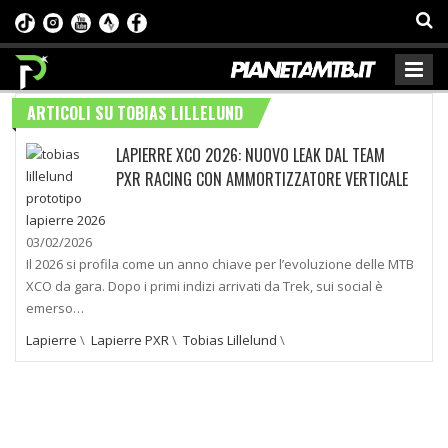
ARTICOLI SU TOBIAS LILLELUND
LAPIERRE XCO 2026: NUOVO LEAK DAL TEAM
PXR RACING CON AMMORTIZZATORE VERTICALE
03/02/2026
Il 2026 si profila come un anno chiave per l’evoluzione delle MTB
XCO da gara. Dopo i primi indizi arrivati da Trek, sui social è
emerso…
Lapierre
\
Lapierre PXR
\
Tobias Lillelund
\