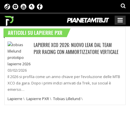
ARTICOLI SU LAPIERRE PXR
LAPIERRE XCO 2026: NUOVO LEAK DAL TEAM
PXR RACING CON AMMORTIZZATORE VERTICALE
03/02/2026
Il 2026 si profila come un anno chiave per l’evoluzione delle MTB
XCO da gara. Dopo i primi indizi arrivati da Trek, sui social è
emerso…
Lapierre
\
Lapierre PXR
\
Tobias Lillelund
\